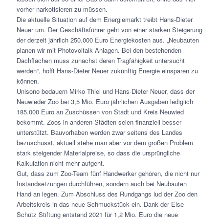
vorher narkotisieren zu müssen.
Die aktuelle Situation auf dem Energiemarkt treibt Hans-Dieter
Neuer um. Der Geschäftsführer geht von einer starken Steigerung
der derzeit jährlich 250.000 Euro Energiekosten aus. „Neubauten
planen wir mit Photovoltaik Anlagen. Bei den bestehenden
Dachflächen muss zunächst deren Tragfähigkeit untersucht
werden“, hofft Hans-Dieter Neuer zukünftig Energie einsparen zu
können.
Unisono bedauern Mirko Thiel und Hans-Dieter Neuer, dass der
Neuwieder Zoo bei 3,5 Mio. Euro jährlichen Ausgaben lediglich
185.000 Euro an Zuschüssen von Stadt und Kreis Neuwied
bekommt. Zoos in anderen Städten seien finanziell besser
unterstützt. Bauvorhaben werden zwar seitens des Landes
bezuschusst, aktuell stehe man aber vor dem großen Problem
stark steigender Materialpreise, so dass die ursprüngliche
Kalkulation nicht mehr aufgeht.
Gut, dass zum Zoo-Team fünf Handwerker gehören, die nicht nur
Instandsetzungen durchführen, sondern auch bei Neubauten
Hand an legen. Zum Abschluss des Rundgangs lud der Zoo den
Arbeitskreis in das neue Schmuckstück ein. Dank der Else
Schütz Stiftung entstand 2021 für 1,2 Mio. Euro die neue