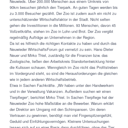
Neuwieds. Über 200.000 Menschen aus einem Umkreis von
90km besuchen jährlich den Tierpark. An guten Tagen werden bis
zu 3.000 Besucher gezählt. Der Zoo ist zudem auch ein nicht zu
unterschätzender Wirtschaftsfaktor in der Stadt. Nicht selten
gehen die Investitionen in die Millionen. 93 Menschen, davon 45
Vollzeitkräfte, stehen im Zoo in Lohn und Brot. Der Zoo vergibt
regelmäßig Aufträge an Unternehmen in der Region.
Da ist es hilfreich die richtigen Kontakte zu haben und durch das
Neuwieder WirtschaftsForum gut vernetzt zu sein. Hans-Dieter
Neuer und Mirko Thiel, zuständig für die Finanzen bzw. das
Zoologische, ließen den Arbeitskreis Standortentwicklung hinter
die Kulissen schauen. Wenngleich im Zoo nicht das Profitstreben
im Vordergrund steht, so sind die Herausforderungen die gleichen
wie in jedem anderen Wirtschaftsbetrieb.
Etwa in Sachen Fachkräfte. „Wir haben unter den Handwerkern
und in der Verwaltung Vakanzen. Außerdem suchen wir einen
Tierpfleger“, berichtet Mirko Thiel. In Sachen Tierpflege hat der
Neuwieder Zoo hohe Maßstäbe an die Bewerber. Warum erklärt
der Direktor am Umgang mit den Schimpansen. Um deren
Vertrauen zu gewinnen, benötigt man viel Fingerspitzengefühl,
Geduld und Einfühlungsvermögen. Kleinere Untersuchungen
lassen sich auf so einer Basis dann durchführen, ohne das Tier