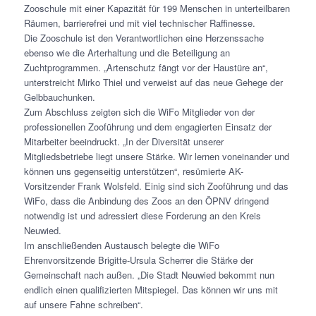
Zooschule mit einer Kapazität für 199 Menschen in unterteilbaren
Räumen, barrierefrei und mit viel technischer Raffinesse.
Die Zooschule ist den Verantwortlichen eine Herzenssache
ebenso wie die Arterhaltung und die Beteiligung an
Zuchtprogrammen. „Artenschutz fängt vor der Haustüre an“,
unterstreicht Mirko Thiel und verweist auf das neue Gehege der
Gelbbauchunken.
Zum Abschluss zeigten sich die WiFo Mitglieder von der
professionellen Zooführung und dem engagierten Einsatz der
Mitarbeiter beeindruckt. „In der Diversität unserer
Mitgliedsbetriebe liegt unsere Stärke. Wir lernen voneinander und
können uns gegenseitig unterstützen“, resümierte AK-
Vorsitzender Frank Wolsfeld. Einig sind sich Zooführung und das
WiFo, dass die Anbindung des Zoos an den ÖPNV dringend
notwendig ist und adressiert diese Forderung an den Kreis
Neuwied.
Im anschließenden Austausch belegte die WiFo
Ehrenvorsitzende Brigitte-Ursula Scherrer die Stärke der
Gemeinschaft nach außen. „Die Stadt Neuwied bekommt nun
endlich einen qualifizierten Mitspiegel. Das können wir uns mit
auf unsere Fahne schreiben“.