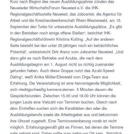
Kurz nach Beginn des neuen Ausbildungsjahres zünden
das
Neuwieder WirtschaftsForum Neuwied e.V. die IHK-
Regionalgeschäftsstelle Neuwied, das Jobcenter, die Agentur für
Arbeit und die Kreishandwerkerschaft Rhein-Westerwald, am 15.
September den Turbo für unbesetzte Ausbildungsplätze. „Es gibt
in den Betrieben noch einige offene Stellen“, berichtet IHK-
Regionalgeschäftsführerin Kristina Kutting. „Auf der anderen
Seite besteht bei den unter 25-jährigen noch ein beträchtliches
Potential“, unterstreicht Dirk Arenz vom Jobcenter Neuwied. „Und
dann gibt es noch Betriebe und Azubis, die nach dem
Ausbildungsbeginn am 1. August nicht so richtig zueinander
gefunden haben. Auch diese Gruppe nutzt das Azubi-Speed-
Dating“, weiß Anika Müller-Ellerwald vom Orga-Team aus
Erfahrung. Die Veranstaltung ist eine hervorragende Möglichkeit,
sich niedrigschwellig kennenzulernen. 5 Minuten dauern die
Gesprächsrunden. Zwischen 15.00 und 18.00 Uhr können die
jungen Leute eine Vielzahl von Terminen buchen. Gleich nach
dem Eintreffen suchen sich die Kandidaten den oder die
Ausbildungsberufe sowie die Arbeitsgeber aus und bekommen
ihre Uhrzeit zugeteilt. Eine Terminvereinbarung vorab ist nicht
möglich. Erfahrungsgemäß gibt es Firmen, bei denen die Termine
sehr gefragt sind. Daher sollte man zeitig vor Ort sein. „Natürlich