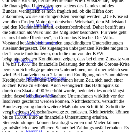
Cornelius Kirsche, der stellvertretende WiFo-Vorsitzende, begrüßt
die finanziellen Unterstützungen seitens des Landes und des
15 Jahre WiFo
Bundes, wenngleich es noch fraglich sei, ob die Hilfen dort
ankommen, wo sie am dringendsten benötigt werden. „Die Krise ist
vor allem für den Motor der deutschen Wirtschaft, dem Mittelstand
10 Jahre WiFo
und den Kleinunternehmen, existenzbedrohend. Daher betrifft uns
die Situation als WiFo und die Mitglieder besonders. Für viele geht
es ums blanke Überleben“, so Cornelius Kirsche. Der Wifo-
Vorstand hat sich bereits mit den angekündigten Unterstützungen
Auszeichnungen
auseinandergesetzt. Die zugesagten unbegrenzten Kredite mögen in
der Theorie funktionieren, doch die nun von der KFW
bekanntgegebenen Konditionen zeigen, dass bei einem Zinssatz von
Mitglieder
1 % bis 1,46%, die finanzielle Belastung der durch die Corona-Krise
bereits in Schieflage geratenen Unternehmen, nicht unerheblich sein
wird. Bei Laufzeiten von 2 Jahren mit Endtilgung oder 5 annuitären
Mitgliederverzeichnis
Kreditjahren, bleibt den Unternehmen kaum Zeit, sich nach einer
solchen Krise zu erholen. Auch wenngleich das Haftungsrisiko
durch den Staat auf 90 % erhöht wurde, bedeutet dies noch längst
nicht, dass durch diese Maßnahme Unternehmen wirklich vor der
Mitglied werden
Insolvenz geschützt werden können. Nichtdestotrotz, versucht die
Bundesregierung durch weitere Maßnahmen Schritt für Schritt die
verschiedenen Wirtschaftszweige zu entlasten. Kleinbetriebe können
Arbeitskreise
bis zu 15.000 Euro an finanzielle Unterstützung erhalten.
Steuerstundungen können beantragt werden und Mieter können
grundsätzlich einen höheren Schutz bei Zahlungsausfall erhalten. Es
Personal