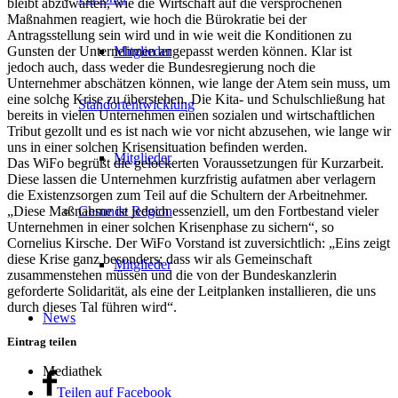
bleibt abzuwarten, wie die Wirtschaft auf die versprochenen
Maßnahmen reagiert, wie hoch die Bürokratie bei der
Antragsstellung sein wird und in wie weit die Konditionen zu
Gunsten der Unternehmen angepasst werden können. Klar ist
Mitglieder
jedoch auch, dass weder die Bundesregierung noch die
Unternehmer abschätzen können, wie lange der Atem sein muss, um
eine solche Krise zu überstehen. Die Kita- und Schulschließung hat
Standortentwicklung
bereits in vielen Unternehmen einen sozialen und wirtschaftlichen
Tribut gezollt und es ist nach wie vor nicht abzusehen, wie lange wir
uns in einer solchen Krisensituation befinden werden.
Mitglieder
Das WiFo begrüßt die gelockerten Voraussetzungen für Kurzarbeit.
Diese lassen die Unternehmen kurzfristig aufatmen aber verlagern
die Existenzsorgen zum Teil auf die Schultern der Arbeitnehmer.
„Diese Maßnahme ist jedoch essenziell, um den Fortbestand vieler
Gesunde Region
Unternehmen in einer solchen Krisenphase zu sichern“, so
Cornelius Kirsche. Der WiFo Vorstand ist zuversichtlich: „Eins zeigt
diese Krise ganz besonders; dass wir als Gemeinschaft
Mitglieder
zusammenstehen müssen und die von der Bundeskanzlerin
geforderte Solidarität, als eine der Leitplanken installieren, die uns
durch dieses Tal führen wird“.
News
Eintrag teilen
Mediathek
Teilen auf Facebook