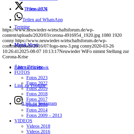
Teilen auf X
Fotos 2024
Teilen auf WhatsApp
Termine
https://www.neuwieder-wirtschaftsforum.de/wp-
content/uploads/2020/03/corona-4916954_1920.jpg
1080
1920
conny
https://www.neuwieder-wirtschaftsforum.de/wp-
Menü
Menü
content/uploads/2016/07/logo-neu-3.png
conny
2020-03-26
10:26:41
2025-08-07 10:13:17
Neuwieder WiFo nimmt Stellung zur
Corona-Krise
Ältere Beiträge
Link zu Facebook
FOTOS
Fotos 2023
Fotos 2022
Link zu Youtube
Fotos 2019
Fotos 2018
Fotos 2017
Link zu Instagram
Fotos 2016
Fotos 2014
Fotos 2009 – 2013
VIDEOS
Videos 2018
Videos 2016