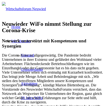
Neuwieder WiFo nimmt Stellung zur
Home
Corona-Krise
Netzwerk unterstützt mit Kompetenzen und
Wir über uns
Synergien
Die Corona-Krise ist allgegenwärtig. Die Pandemie bedroht
Vorstand
Unternehmen in ihrer Existenz und gefährdet den Wohlstand vieler
Arbeitnehmer. Flächendeckende Betriebsschließungen wie im
Einzelhandel oder der Gastronomie hat es bis dato nicht gegeben.
Grundgedanke
Viele Unternehmer sehen sich erstmalig mit Kurzarbeit konfrontiert.
Das bringt jede Menge Arbeit und Behördengänge mit sich. „Wir
stellen den betroffenen Mitgliedern unsere Kompetenzen und
Aktivitäten
Synergien zur Verfügung“, kündigt Marion Blettenberg an. Die
Vorsitzende des Neuwieder WirtschaftsForums versichert, dass das
Netzwerk als Wegweiser für Unternehmen der Region, ganz gleich
welcher Größe, mit seinen Erfahrungen zur Seite steht und hilft,
20 Jahre WiFo
durch die Krise zu navigieren.