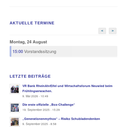
AKTUELLE TERMINE
<
>
Montag, 24 August
15:00
Vorstandssitzung
LETZTE BEITRÄGE
VR Bank RheinAhrEifel und Wirtschaftsforum Neuwied beim
Frühlingserwachen.
9. Mai 2026 - 10:49
Die erste offizielle „Box-Challenge“
19. September 2025 - 15:29
„Generationenmythos“ – Risiko Schubladendenken
9. September 2025 - 8:58