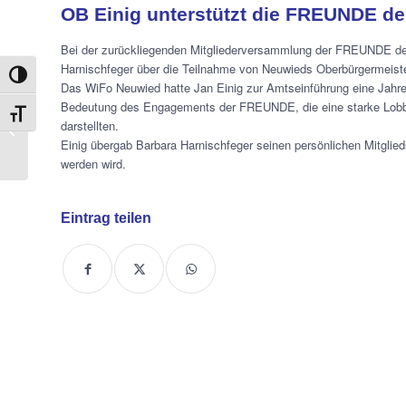
OB Einig unterstützt die FREUNDE der
Bei der zurückliegenden Mitgliederversammlung der FREUNDE der V
Harnischfeger über die Teilnahme von Neuwieds Oberbürgermeiste
Umschalten auf hohe Kontraste
Das WiFo Neuwied hatte Jan Einig zur Amtseinführung eine Jahr
Bedeutung des Engagements der FREUNDE, die eine starke Lobby 
Schrift vergrößern
Auftakt Arbeitskreis
darstellten.
Digitales
Einig übergab Barbara Harnischfeger seinen persönlichen Mitglieds
werden wird.
Eintrag teilen