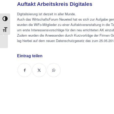
Auftakt Arbeitskreis Digitales
Digitalisierung ist derzeit in aller Munde.
Auch das WirtschaftsForum Neuwied hat es sich zur Aufgabe gema
Umschalten auf hohe Kontraste
wurden die WiFo-Mitglieder zu einer Auftaktveranstaltung in die T
WiFo zu Gast beim
um erste Interessensvorschläge für den neu errichteten AK einzu
Schrift vergrößern
sechsten
Zudem wurden die Anwesenden durch Kurzvorträge der Firmen Gr
Bürgerempfang der
lag hierbei auf dem neuen Datenschutzgesetz das zum 25.05.2018 
Ministerpräsidentin
Eintrag teilen