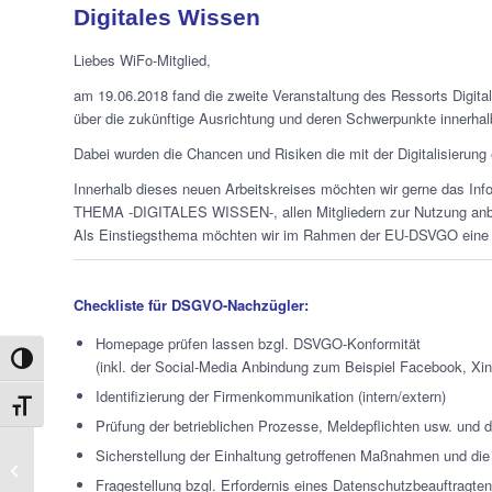
Digitales Wissen
Liebes WiFo-Mitglied,
am 19.06.2018 fand die zweite Veranstaltung des Ressorts Digital
über die zukünftige Ausrichtung und deren Schwerpunkte innerhalb
Dabei wurden die Chancen und Risiken die mit der Digitalisierung 
Innerhalb dieses neuen Arbeitskreises möchten wir gerne das In
THEMA -DIGITALES WISSEN-, allen Mitgliedern zur Nutzung anb
Als Einstiegsthema möchten wir im Rahmen der EU-DSVGO eine k
Checkliste für DSGVO-Nachzügler:
Homepage prüfen lassen bzgl. DSVGO-Konformität
Umschalten auf hohe Kontraste
(inkl. der Social-Media Anbindung zum Beispiel Facebook, X
Identifizierung der Firmenkommunikation (intern/extern)
Schrift vergrößern
Prüfung der betrieblichen Prozesse, Meldepflichten usw. und d
WiFo Schild für neues
Sicherstellung der Einhaltung getroffenen Maßnahmen und die 
Mitglied
Fragestellung bzgl. Erfordernis eines Datenschutzbeauftragten 