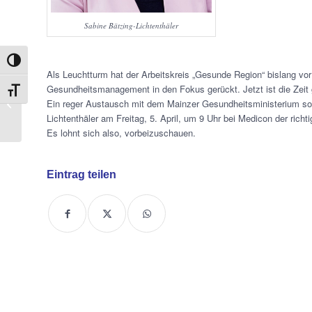
Sabine Bätzing-Lichtenthäler
Umschalten auf hohe Kontraste
Als Leuchtturm hat der Arbeitskreis „Gesunde Region“ bislang vor
Neuwieder WiFo mit
Gesundheitsmanagement in den Fokus gerückt. Jetzt ist die Zeit
Schrift vergrößern
Zuversicht ins neue
Ein reger Austausch mit dem Mainzer Gesundheitsministerium sol
Jahr gestartet
Lichtenthäler am Freitag, 5. April, um 9 Uhr bei Medicon der rich
Es lohnt sich also, vorbeizuschauen.
Eintrag teilen