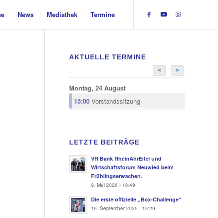
se
News
Mediathek
Termine
AKTUELLE TERMINE
<
>
Montag, 24 August
15:00
Vorstandssitzung
LETZTE BEITRÄGE
VR Bank RheinAhrEifel und
Wirtschaftsforum Neuwied beim
Frühlingserwachen.
9. Mai 2026 - 10:49
Die erste offizielle „Box-Challenge“
19. September 2025 - 15:29