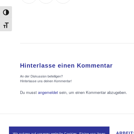
Umschalten auf hohe Kontraste
Schrift vergrößern
Hinterlasse einen Kommentar
An der Diskussion beteiligen?
Hinterlasse uns deinen Kommentar!
Du musst
angemeldet
sein, um einen Kommentar abzugeben.
RECHTLICHES
ARBEIT
Wir nutzen auf unserer website Cookies. Einige von ihnen