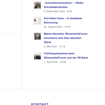
„Generationenmythos“ – Risiko
Schubladendenken
9. September 2025 - 8:58
Karl-Heinz Kater – In dankbarer
Erinnerung
22. August 2025 - 10:40
Marina Neuwied: WirtschaftsForum
informierte sich über aktuellen
Stand
9. Mai 2025 - 13:19
Frühlingserwachen beim
WirtschaftsForum und der VR-Bank
7. April 2025 - 16:26
KONTAKT