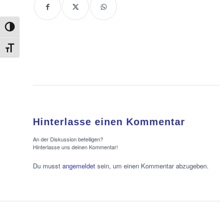
Umschalten auf hohe Kontraste
Schrift vergrößern
Hinterlasse einen Kommentar
An der Diskussion beteiligen?
Hinterlasse uns deinen Kommentar!
Du musst
angemeldet
sein, um einen Kommentar abzugeben.