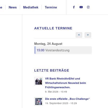
se
News
Mediathek
Termine
AKTUELLE TERMINE
<
>
Montag, 24 August
15:00
Vorstandssitzung
LETZTE BEITRÄGE
VR Bank RheinAhrEifel und
Wirtschaftsforum Neuwied beim
Frühlingserwachen.
9. Mai 2026 - 10:49
Die erste offizielle „Box-Challenge“
19. September 2025 - 15:29