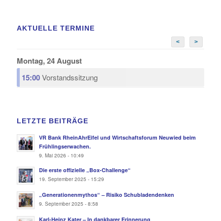
AKTUELLE TERMINE
<
>
Montag, 24 August
15:00
Vorstandssitzung
LETZTE BEITRÄGE
VR Bank RheinAhrEifel und Wirtschaftsforum Neuwied beim
Frühlingserwachen.
9. Mai 2026 - 10:49
Die erste offizielle „Box-Challenge“
19. September 2025 - 15:29
„Generationenmythos“ – Risiko Schubladendenken
9. September 2025 - 8:58
Karl-Heinz Kater – In dankbarer Erinnerung