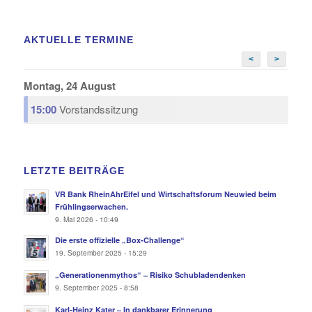
AKTUELLE TERMINE
<
>
Montag, 24 August
15:00
Vorstandssitzung
LETZTE BEITRÄGE
VR Bank RheinAhrEifel und Wirtschaftsforum Neuwied beim
Frühlingserwachen.
9. Mai 2026 - 10:49
Die erste offizielle „Box-Challenge“
19. September 2025 - 15:29
„Generationenmythos“ – Risiko Schubladendenken
9. September 2025 - 8:58
Karl-Heinz Kater – In dankbarer Erinnerung