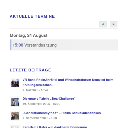
AKTUELLE TERMINE
<
>
Montag, 24 August
15:00
Vorstandssitzung
LETZTE BEITRÄGE
VR Bank RheinAhrEifel und Wirtschaftsforum Neuwied beim
Frühlingserwachen.
9. Mai 2026 - 10:49
Die erste offizielle „Box-Challenge“
19. September 2025 - 15:29
„Generationenmythos“ – Risiko Schubladendenken
9. September 2025 - 8:58
Karl-Heinz Kater – In dankbarer Erinnerung