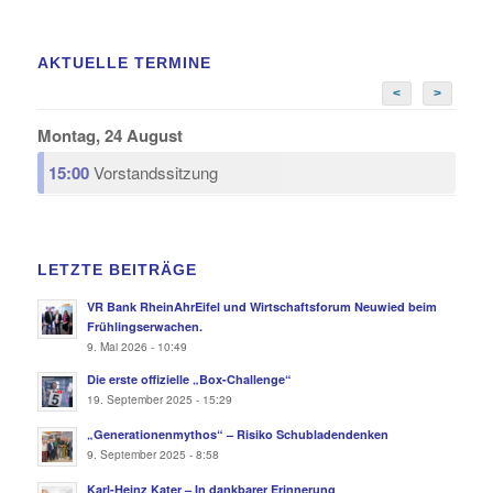
AKTUELLE TERMINE
<
>
Montag, 24 August
15:00
Vorstandssitzung
LETZTE BEITRÄGE
VR Bank RheinAhrEifel und Wirtschaftsforum Neuwied beim
Frühlingserwachen.
9. Mai 2026 - 10:49
Die erste offizielle „Box-Challenge“
19. September 2025 - 15:29
„Generationenmythos“ – Risiko Schubladendenken
9. September 2025 - 8:58
Karl-Heinz Kater – In dankbarer Erinnerung