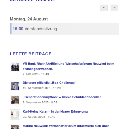
<
>
Montag, 24 August
15:00
Vorstandssitzung
LETZTE BEITRÄGE
VR Bank RheinAhrEifel und Wirtschaftsforum Neuwied beim
Frühlingserwachen.
9. Mai 2026 - 10:49
Die erste offizielle „Box-Challenge“
19. September 2025 - 15:29
„Generationenmythos“ – Risiko Schubladendenken
9. September 2025 - 8:58
Karl-Heinz Kater – In dankbarer Erinnerung
22. August 2025 - 10:40
Marina Neuwied: WirtschaftsForum informierte sich über