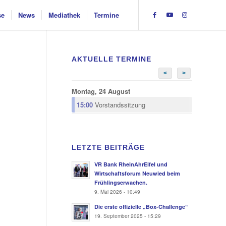
se
News
Mediathek
Termine
AKTUELLE TERMINE
<
>
Montag, 24 August
15:00
Vorstandssitzung
LETZTE BEITRÄGE
VR Bank RheinAhrEifel und
Wirtschaftsforum Neuwied beim
Frühlingserwachen.
9. Mai 2026 - 10:49
Die erste offizielle „Box-Challenge“
19. September 2025 - 15:29