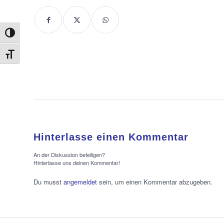
Umschalten auf hohe Kontraste
Schrift vergrößern
Hinterlasse einen Kommentar
An der Diskussion beteiligen?
Hinterlasse uns deinen Kommentar!
Du musst
angemeldet
sein, um einen Kommentar abzugeben.