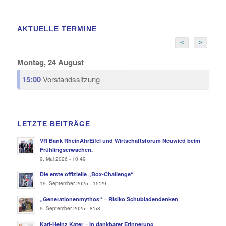
AKTUELLE TERMINE
<
>
Montag, 24 August
15:00
Vorstandssitzung
LETZTE BEITRÄGE
VR Bank RheinAhrEifel und Wirtschaftsforum Neuwied beim
Frühlingserwachen.
9. Mai 2026 - 10:49
Die erste offizielle „Box-Challenge“
19. September 2025 - 15:29
„Generationenmythos“ – Risiko Schubladendenken
9. September 2025 - 8:58
Karl-Heinz Kater – In dankbarer Erinnerung