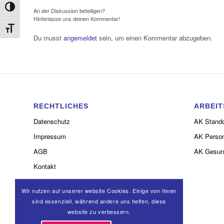
Umschalten auf hohe Kontraste
An der Diskussion beteiligen?
Hinterlasse uns deinen Kommentar!
Schrift vergrößern
Du musst
angemeldet
sein, um einen Kommentar abzugeben.
RECHTLICHES
ARBEIT
Datenschutz
AK Stando
Impressum
AK Person
AGB
AK Gesun
Kontakt
Wir nutzen auf unserer website Cookies. Einige von ihnen
sind essenziell, während andere uns helfen, diese
website zu verbessern.