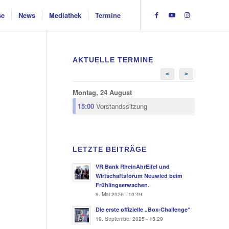
se
News
Mediathek
Termine
AKTUELLE TERMINE
<
>
Montag, 24 August
15:00
Vorstandssitzung
LETZTE BEITRÄGE
VR Bank RheinAhrEifel und
Wirtschaftsforum Neuwied beim
Frühlingserwachen.
9. Mai 2026 - 10:49
Die erste offizielle „Box-Challenge“
19. September 2025 - 15:29