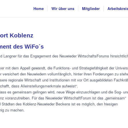
Home
Wir über uns
Mitglieder
Arbeitskrei
ort Koblenz
ment des WiFo´s
d Langner für das Engagement des Neuwieder WirtschaftsForums hinsichtlic
er mit dem Appell gewandt, die Funktions- und Strategiefähigkeit der Univers
 versichert den Neuwiedern vollumfänglich, hinter ihren Forderungen zu steh
sere regionale Wirtschaft und Institutionen mit vor Ort ausgebildeten Fachkrä
 schafft, dass Alleinstellungsmerkmale aufweist“.
, dass es gemeinsam gelingen wird, neue Wege einzuschlagen und die Sog- un
blenz voranzutreiben. Für das Neuwieder WirtschaftForum ist das „gemeinsam“
Städten des Koblenz-Neuwieder Beckens ist es möglich, den hiesigen
ähig zu machen.