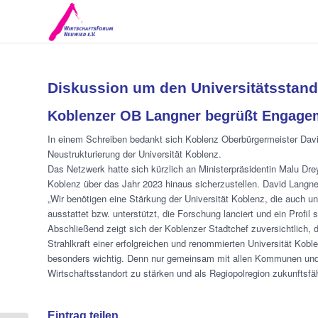
Diskussion um den Universitätsstand
Koblenzer OB Langner begrüßt Engage
In einem Schreiben bedankt sich Koblenz Oberbürgermeister Davi
Neustrukturierung der Universität Koblenz.
Das Netzwerk hatte sich kürzlich an Ministerpräsidentin Malu Drey
Koblenz über das Jahr 2023 hinaus sicherzustellen. David Langner
„Wir benötigen eine Stärkung der Universität Koblenz, die auch un
ausstattet bzw. unterstützt, die Forschung lanciert und ein Profil
Abschließend zeigt sich der Koblenzer Stadtchef zuversichtlich
Strahlkraft einer erfolgreichen und renommierten Universität Ko
besonders wichtig. Denn nur gemeinsam mit allen Kommunen und 
Wirtschaftsstandort zu stärken und als Regiopolregion zukunftsf
Eintrag teilen