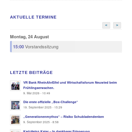
AKTUELLE TERMINE
<
>
Montag, 24 August
15:00
Vorstandssitzung
LETZTE BEITRÄGE
VR Bank RheinAhrEifel und Wirtschaftsforum Neuwied beim
Frühlingserwachen.
9. Mai 2026 - 10:49
Die erste offizielle „Box-Challenge“
19. September 2025 - 15:29
„Generationenmythos“ – Risiko Schubladendenken
9. September 2025 - 8:58
Karl-Heinz Kater – In dankbarer Erinnerung