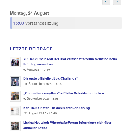
<
>
Montag, 24 August
15:00
Vorstandssitzung
LETZTE BEITRÄGE
VR Bank RheinAhrEifel und Wirtschaftsforum Neuwied beim
Frühlingserwachen.
9. Mai 2026 - 10:49
Die erste offizielle „Box-Challenge“
19. September 2025 - 15:29
„Generationenmythos“ – Risiko Schubladendenken
9. September 2025 - 8:58
Karl-Heinz Kater – In dankbarer Erinnerung
22. August 2025 - 10:40
Marina Neuwied: WirtschaftsForum informierte sich über
aktuellen Stand