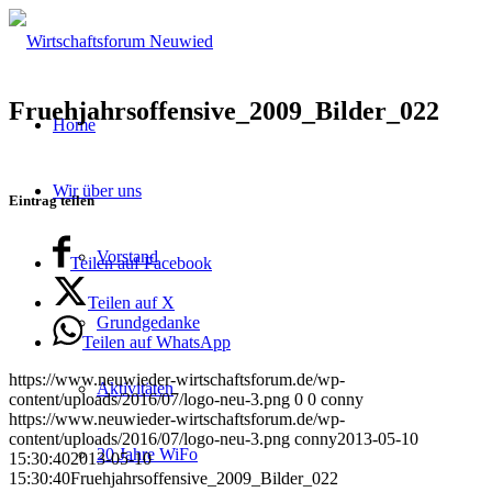
Fruehjahrsoffensive_2009_Bilder_022
Home
Wir über uns
Eintrag teilen
Vorstand
Teilen auf Facebook
Teilen auf X
Grundgedanke
Teilen auf WhatsApp
https://www.neuwieder-wirtschaftsforum.de/wp-
Aktivitäten
content/uploads/2016/07/logo-neu-3.png
0
0
conny
https://www.neuwieder-wirtschaftsforum.de/wp-
content/uploads/2016/07/logo-neu-3.png
conny
2013-05-10
20 Jahre WiFo
15:30:40
2013-05-10
15:30:40
Fruehjahrsoffensive_2009_Bilder_022