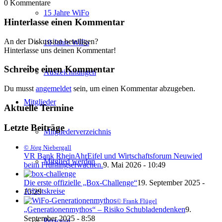
0
Kommentare
15 Jahre WiFo
Hinterlasse einen Kommentar
An der Diskussion beteiligen?
10 Jahre WiFo
Hinterlasse uns deinen Kommentar!
Schreibe einen Kommentar
Auszeichnungen
Du musst
angemeldet
sein, um einen Kommentar abzugeben.
Mitglieder
Aktuelle Termine
Letzte Beiträge
Mitgliederverzeichnis
© Jörg Niebergall
VR Bank RheinAhrEifel und Wirtschaftsforum Neuwied
Mitglied werden
beim Frühlingserwachen.
9. Mai 2026 - 10:49
Die erste offizielle „Box-Challenge“
19. September 2025 -
Arbeitskreise
15:29
© Frank Flügel
„Generationenmythos“ – Risiko Schubladendenken
9.
September 2025 - 8:58
Personal