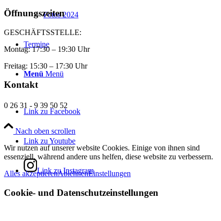
Öffnungszeiten
Fotos 2024
GESCHÄFTSSTELLE:
Termine
Montag: 17:30 – 19:30 Uhr
Freitag: 15:30 – 17:30 Uhr
Menü
Menü
Kontakt
0 26 31 - 9 39 50 52
Link zu Facebook
Nach oben scrollen
Link zu Youtube
Wir nutzen auf unserer website Cookies. Einige von ihnen sind
essenziell, während andere uns helfen, diese website zu verbessern.
Link zu Instagram
Alles akzeptieren
Ablehnen
Einstellungen
Cookie- und Datenschutzeinstellungen