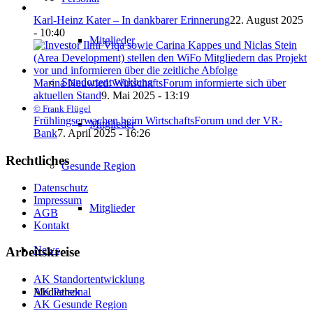
Karl-Heinz Kater – In dankbarer Erinnerung
22. August 2025
- 10:40
Mitglieder
Standortentwicklung
Marina Neuwied: WirtschaftsForum informierte sich über
aktuellen Stand
9. Mai 2025 - 13:19
© Frank Flügel
Frühlingserwachen beim WirtschaftsForum und der VR-
Mitglieder
Bank
7. April 2025 - 16:26
Rechtliches
Gesunde Region
Datenschutz
Impressum
Mitglieder
AGB
Kontakt
News
Arbeitskreise
AK Standortentwicklung
Mediathek
AK Personal
AK Gesunde Region