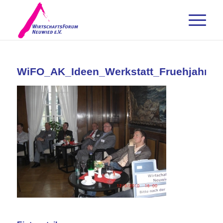
WiFO_AK_Ideen_Werkstatt_Fruehjahrsof