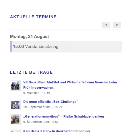
AKTUELLE TERMINE
<
>
Montag, 24 August
15:00
Vorstandssitzung
LETZTE BEITRÄGE
VR Bank RheinAhrEifel und Wirtschaftsforum Neuwied beim
Frühlingserwachen.
9. Mai 2026 - 10:49
Die erste offizielle „Box-Challenge“
19. September 2025 - 15:29
„Generationenmythos“ – Risiko Schubladendenken
9. September 2025 - 8:58
Karl-Heinz Kater – In dankbarer Erinnerung