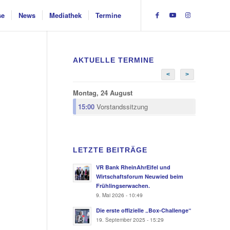
se
News
Mediathek
Termine
AKTUELLE TERMINE
<
>
Montag, 24 August
15:00
Vorstandssitzung
LETZTE BEITRÄGE
VR Bank RheinAhrEifel und
Wirtschaftsforum Neuwied beim
Frühlingserwachen.
9. Mai 2026 - 10:49
Die erste offizielle „Box-Challenge“
19. September 2025 - 15:29