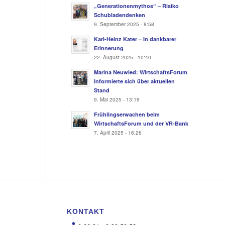
„Generationenmythos“ – Risiko
Schubladendenken
9. September 2025 - 8:58
Karl-Heinz Kater – In dankbarer
Erinnerung
22. August 2025 - 10:40
Marina Neuwied: WirtschaftsForum
informierte sich über aktuellen
Stand
9. Mai 2025 - 13:19
Frühlingserwachen beim
WirtschaftsForum und der VR-Bank
7. April 2025 - 16:26
KONTAKT