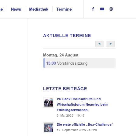
se
News
Mediathek
Termine
AKTUELLE TERMINE
<
>
Montag, 24 August
15:00
Vorstandssitzung
LETZTE BEITRÄGE
VR Bank RheinAhrEifel und
Wirtschaftsforum Neuwied beim
Frühlingserwachen.
9. Mai 2026 - 10:49
Die erste offizielle „Box-Challenge“
19. September 2025 - 15:29