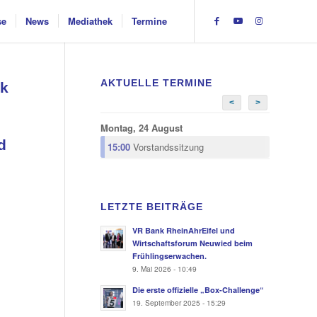
se
News
Mediathek
Termine
AKTUELLE TERMINE
nk
<
>
Montag, 24 August
d
15:00
Vorstandssitzung
LETZTE BEITRÄGE
VR Bank RheinAhrEifel und
Wirtschaftsforum Neuwied beim
Frühlingserwachen.
9. Mai 2026 - 10:49
Die erste offizielle „Box-Challenge“
19. September 2025 - 15:29