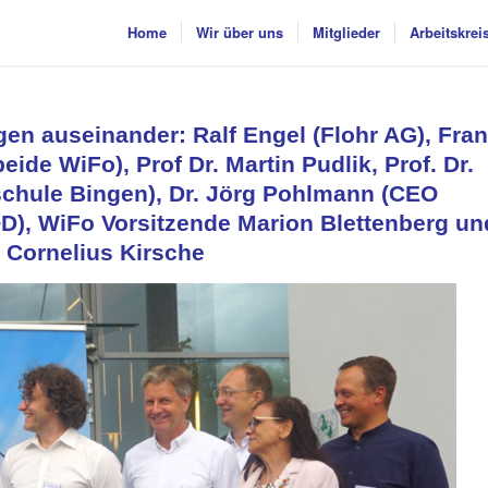
Home
Wir über uns
Mitglieder
Arbeitskrei
gen auseinander: Ralf Engel (Flohr AG), Fra
ide WiFo), Prof Dr. Martin Pudlik, Prof. Dr.
chule Bingen), Dr. Jörg Pohlmann (CEO
), WiFo Vorsitzende Marion Blettenberg un
e Cornelius Kirsche