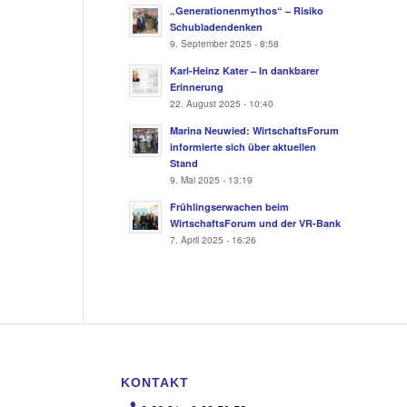
„Generationenmythos“ – Risiko
Schubladendenken
9. September 2025 - 8:58
Karl-Heinz Kater – In dankbarer
Erinnerung
22. August 2025 - 10:40
Marina Neuwied: WirtschaftsForum
informierte sich über aktuellen
Stand
9. Mai 2025 - 13:19
Frühlingserwachen beim
WirtschaftsForum und der VR-Bank
7. April 2025 - 16:26
KONTAKT