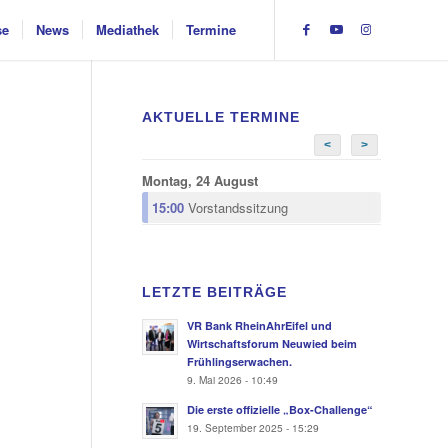
se
News
Mediathek
Termine
AKTUELLE TERMINE
<
>
Montag, 24 August
15:00
Vorstandssitzung
LETZTE BEITRÄGE
VR Bank RheinAhrEifel und
Wirtschaftsforum Neuwied beim
Frühlingserwachen.
9. Mai 2026 - 10:49
Die erste offizielle „Box-Challenge“
19. September 2025 - 15:29