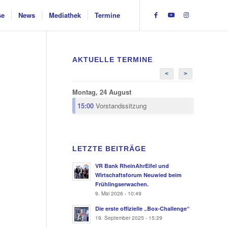
se
News
Mediathek
Termine
AKTUELLE TERMINE
<
>
Montag, 24 August
15:00
Vorstandssitzung
LETZTE BEITRÄGE
VR Bank RheinAhrEifel und
Wirtschaftsforum Neuwied beim
Frühlingserwachen.
9. Mai 2026 - 10:49
Die erste offizielle „Box-Challenge“
19. September 2025 - 15:29