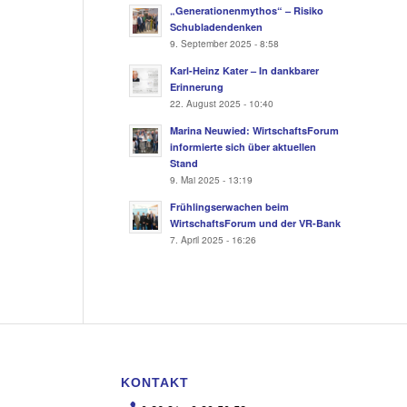
„Generationenmythos“ – Risiko
Schubladendenken
9. September 2025 - 8:58
Karl-Heinz Kater – In dankbarer
Erinnerung
22. August 2025 - 10:40
Marina Neuwied: WirtschaftsForum
informierte sich über aktuellen
Stand
9. Mai 2025 - 13:19
Frühlingserwachen beim
WirtschaftsForum und der VR-Bank
7. April 2025 - 16:26
KONTAKT