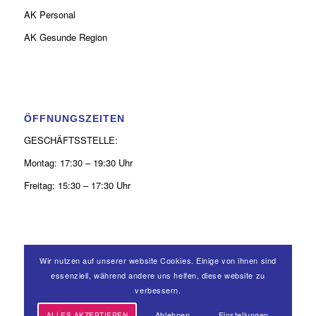
AK Personal
AK Gesunde Region
ÖFFNUNGSZEITEN
GESCHÄFTSSTELLE:
Montag: 17:30 – 19:30 Uhr
Freitag: 15:30 – 17:30 Uhr
Wir nutzen auf unserer website Cookies. Einige von ihnen sind
KONTAKT
essenziell, während andere uns helfen, diese website zu
verbessern.
0 26 31 - 9 39 50 52
Ablehnen
Einstellungen
ALLES AKZEPTIEREN