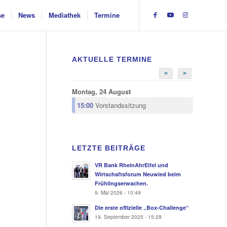
se
News
Mediathek
Termine
AKTUELLE TERMINE
<
>
Montag, 24 August
15:00
Vorstandssitzung
LETZTE BEITRÄGE
VR Bank RheinAhrEifel und
Wirtschaftsforum Neuwied beim
Frühlingserwachen.
9. Mai 2026 - 10:49
Die erste offizielle „Box-Challenge“
19. September 2025 - 15:29