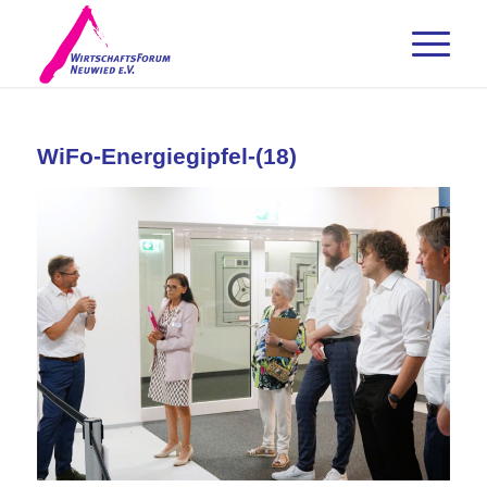
WiFo-Energiegipfel-(18)